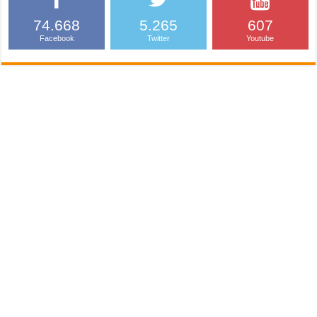
74.668
5.265
607
Facebook
Twitter
Youtube