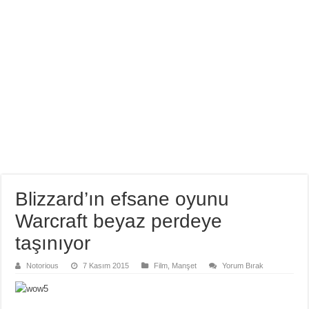
Blizzard’ın efsane oyunu
Warcraft beyaz perdeye
taşınıyor
Notorious
7 Kasım 2015
Film
,
Manşet
Yorum Bırak