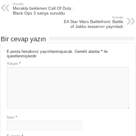
Önceki
Merakla beklenen Call Of Duty :
Black Ops 3 satışa sunuldu
Sonraki
EA Star Wars Battlefront: Battle
of Jakku teaserını yayınladı
Bir cevap yazın
E-posta hesabınız yayımlanmayacak.
Gerekli alanlar
*
ile
işaretlenmişlerdir
Yorum
*
İsim
*