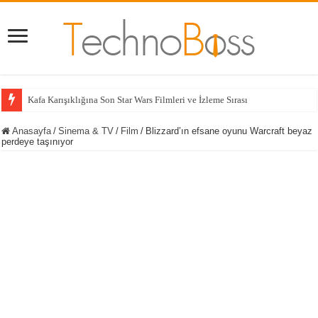
Kafa Karışıklığına Son Star Wars Filmleri ve İzleme Sırası
Anasayfa
/
Sinema & TV
/
Film
/
Blizzard’ın efsane oyunu Warcraft beyaz
perdeye taşınıyor